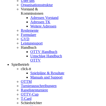
Über uns
Organisationsstruktur
Vorstand &
Kommissionen
Adressen Vorstand
Adressen TK
Weitere Adressen
Reglemente
Formulare
GVD
Leistungssport
Handbuch
OTTV Handbuch
Umschlag Handbuch
OTTV
Spielbetrieb
click-tt
Spielpläne & Resultate
Manuals und Support
OTTM
Turnierausschreibungen
Ranglistenturniere
OTTV-Cup
T-Card
Schiedsrichter