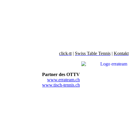
click-tt
|
Swiss Table Tennis
|
Kontakt
Partner des OTTV
www.errateam.ch
www.tisch-tennis.ch