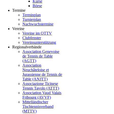
Kurse
Börse
Termine
Terminplan
Turnierplan
Nachwuchstermine
Vereine
Vereine im OTTV
Clubfenster
Vereinsunterstützung
Regionalverbände
Association Genevoise
de Tennis de Table
(AGTT)
Association
Neuchâteloise et
Jurassienne de Tennis de
Table (ANJTT)
Associazione Ticinese
Tennis Tavolo (ATTT)
Association Vaud Valais
Fribourg (AVVF)
Mittelländischer
Tischtennisverband
(MTTV)