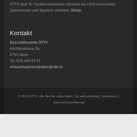
OTTV sind 70 Tischtennisvereine mit mehr als 1500 lizenzierten
Spielerinnen und Spielern vertreten.
Weiter
Kontakt
Geschäftsstelle OTTV
Kirchtalstrasse 3a
5703 Seon
Tel. 076 439 05 91
verbandsadministration@ottv.ch
© 2016 OTTV. Alle Rechte vorbehalten | by
webunderdog
|
Impressum
|
Datenschutzerklärung