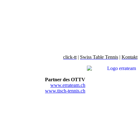
click-tt
|
Swiss Table Tennis
|
Kontakt
Partner des OTTV
www.errateam.ch
www.tisch-tennis.ch