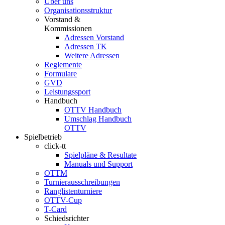
Über uns
Organisationsstruktur
Vorstand &
Kommissionen
Adressen Vorstand
Adressen TK
Weitere Adressen
Reglemente
Formulare
GVD
Leistungssport
Handbuch
OTTV Handbuch
Umschlag Handbuch
OTTV
Spielbetrieb
click-tt
Spielpläne & Resultate
Manuals und Support
OTTM
Turnierausschreibungen
Ranglistenturniere
OTTV-Cup
T-Card
Schiedsrichter