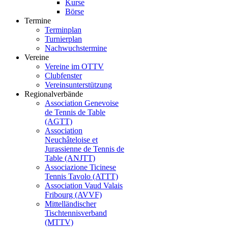
Kurse
Börse
Termine
Terminplan
Turnierplan
Nachwuchstermine
Vereine
Vereine im OTTV
Clubfenster
Vereinsunterstützung
Regionalverbände
Association Genevoise
de Tennis de Table
(AGTT)
Association
Neuchâteloise et
Jurassienne de Tennis de
Table (ANJTT)
Associazione Ticinese
Tennis Tavolo (ATTT)
Association Vaud Valais
Fribourg (AVVF)
Mittelländischer
Tischtennisverband
(MTTV)