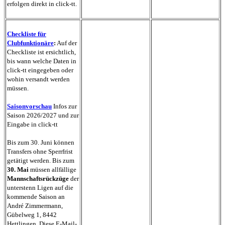
erfolgen direkt in click-tt.
Checkliste für
Clubfunktionäre
:
Auf der
Checkliste ist
ersichtlich,
bis wann welche Daten in
click-tt
eingegeben oder
wohin versandt werden
müssen.
Saisonvorschau
Infos zur
Saison 2026/2027 und zur
Eingabe in click-tt
Bis zum 30. Juni können
Transfers ohne Sperrfrist
getätigt werden. Bis zum
30. Mai
müssen allfällige
Mannschaftsrückzüge
der
unterstenn Ligen auf die
kommende Saison an
André Zimmermann,
Gübelweg 1, 8442
Hettlingen,
Diese E-Mail-