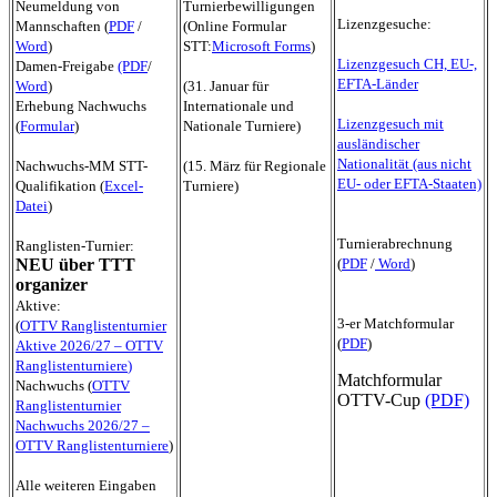
Neumeldung von
Turnierbewilligungen
Lizenzgesuche:
Mannschaften (
PDF
/
(Online Formular
Word
)
STT:
Microsoft Forms
)
Lizenzgesuch CH, EU-,
Damen-Freigabe
(PDF
/
EFTA-Länder
Word
)
(31. Januar für
Erhebung Nachwuchs
Internationale und
Lizenzgesuch mit
(
Formular
)
Nationale Turniere)
ausländischer
Nationalität (aus nicht
Nachwuchs-MM STT-
(15. März für Regionale
EU- oder EFTA-Staaten)
Qualifikation (
Excel-
Turniere)
Datei
)
Turnierabrechnung
Ranglisten-Turnier:
NEU über TTT
(
PDF
/
Word
)
organizer
Aktive:
3-er Matchformular
(
OTTV Ranglistenturnier
(
PDF
)
Aktive 2026/27 – OTTV
Ranglistenturniere
)
Matchformular
Nachwuchs (
OTTV
OTTV-Cup
(PDF)
Ranglistenturnier
Nachwuchs 2026/27 –
OTTV Ranglistenturniere
)
Alle weiteren Eingaben