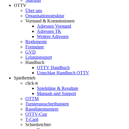
Sidespin
OTTV
Über uns
Organisationsstruktur
Vorstand & Kommissionen
Adressen Vorstand
Adressen TK
Weitere Adressen
Reglemente
Formulare
GVD
Leistungssport
Handbuch
OTTV Handbuch
Umschlag Handbuch OTTV
Spielbetrieb
click-tt
Spielpläne & Resultate
Manuals und Support
OTTM
Turnierausschreibungen
Ranglistenturniere
OTTV-Cup
T-Card
Schiedsrichter