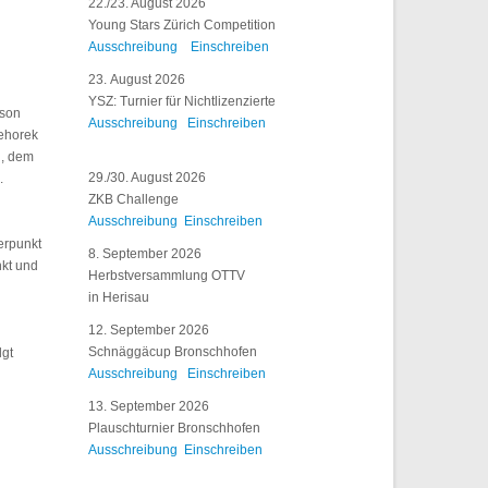
22./23. August 2026
Young Stars Zürich Competition
Ausschreibung
Einschreiben
23. August 2026
YSZ: Turnier für Nichtlizenzierte
ison
Ausschreibung
Einschreiben
Rehorek
n, dem
29./30. August 2026
.
ZKB Challenge
Ausschreibung
Einschreiben
erpunkt
8. September 2026
nkt und
Herbstversammlung OTTV
in Herisau
12. September 2026
Schnäggäcup Bronschhofen
lgt
Ausschreibung
Einschreiben
13. September 2026
Plauschturnier Bronschhofen
Ausschreibung
Einschreiben