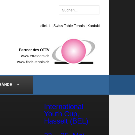
click-tt
|
Swiss Table Tennis
|
Kontakt
Partner des OTTV
www.errateam.ch
www.tisch-tennis.ch
BÄNDE
International
Youth Cup,
Hasselt (BEL)