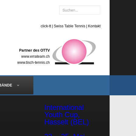
click-tt
|
Swiss Table Tennis
|
Kontakt
Partner des OTTV
www.errateam.ch
www.tisch-tennis.ch
BÄNDE
International
Youth Cup,
Hasselt (BEL)