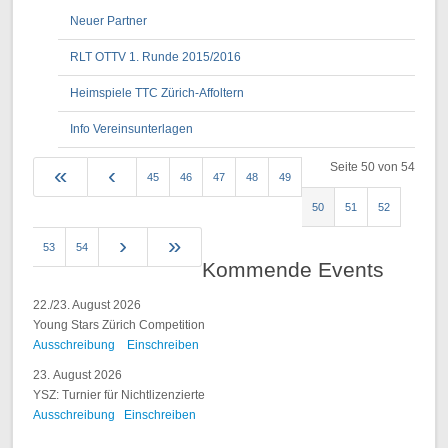
Neuer Partner
RLT OTTV 1. Runde 2015/2016
Heimspiele TTC Zürich-Affoltern
Info Vereinsunterlagen
Seite 50 von 54
45
46
47
48
49
50
51
52
53
54
Kommende Events
22./23. August 2026
Young Stars Zürich Competition
Ausschreibung
Einschreiben
23. August 2026
YSZ: Turnier für Nichtlizenzierte
Ausschreibung
Einschreiben