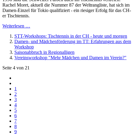
Rachel Moret, aktuell die Nummer 87 der Weltrangliste, hat sich im
Damen-Einzel für Tokio qualifiziert - ein riesiger Erfolg für das CH-
er Tischtennis.
Weiterlesen …
STT-Workshops: Tischtennis in der CH - heute und morgen
Damen- und Mädchenförderung im TT: Erfahrungen aus dem
Workshop
Saisonabbruch in Regionalligen
Vereinsworkshop "Mehr Mädchen und Damen im Verein?"
Seite 4 von 21
1
2
3
4
5
6
7
8
9