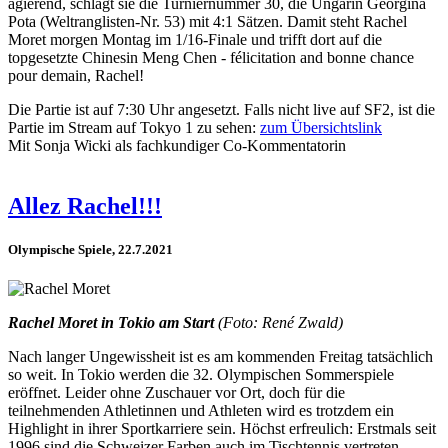
agierend, schlägt sie die Turniernummer 30, die Ungarin Georgina
Pota (Weltranglisten-Nr. 53) mit 4:1 Sätzen. Damit steht Rachel
Moret morgen Montag im 1/16-Finale und trifft dort auf die
topgesetzte Chinesin Meng Chen - félicitation and bonne chance
pour demain, Rachel!
Die Partie ist auf 7:30 Uhr angesetzt. Falls nicht live auf SF2, ist die
Partie im Stream auf Tokyo 1 zu sehen:
zum Übersichtslink
Mit Sonja Wicki als fachkundiger Co-Kommentatorin
Allez Rachel!!!
Olympische Spiele, 22.7.2021
Rachel Moret in Tokio am Start
(Foto: René Zwald)
Nach langer Ungewissheit ist es am kommenden Freitag tatsächlich
so weit. In Tokio werden die 32. Olympischen Sommerspiele
eröffnet. Leider ohne Zuschauer vor Ort, doch für die
teilnehmenden Athletinnen und Athleten wird es trotzdem ein
Highlight in ihrer Sportkarriere sein. Höchst erfreulich: Erstmals seit
1996 sind die Schweizer Farben auch im Tischtennis vertreten.