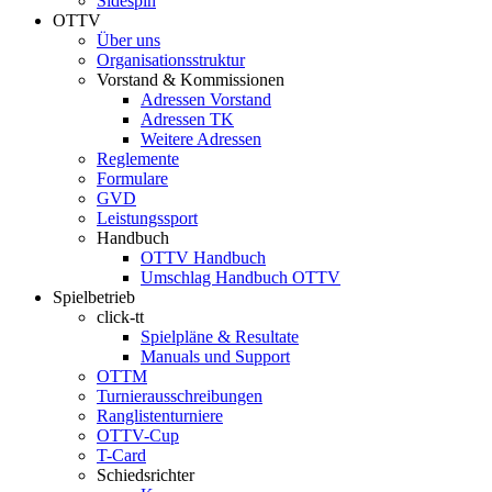
Sidespin
OTTV
Über uns
Organisationsstruktur
Vorstand & Kommissionen
Adressen Vorstand
Adressen TK
Weitere Adressen
Reglemente
Formulare
GVD
Leistungssport
Handbuch
OTTV Handbuch
Umschlag Handbuch OTTV
Spielbetrieb
click-tt
Spielpläne & Resultate
Manuals und Support
OTTM
Turnierausschreibungen
Ranglistenturniere
OTTV-Cup
T-Card
Schiedsrichter