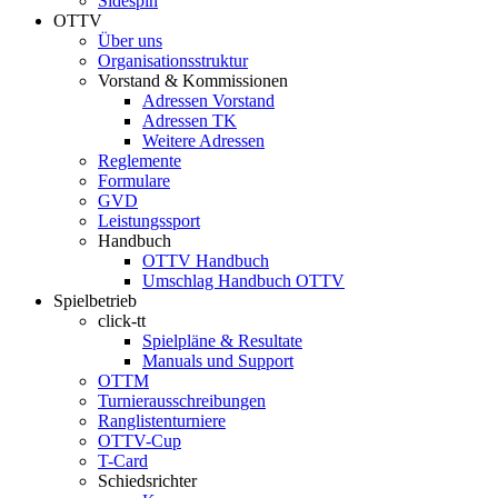
Sidespin
OTTV
Über uns
Organisationsstruktur
Vorstand & Kommissionen
Adressen Vorstand
Adressen TK
Weitere Adressen
Reglemente
Formulare
GVD
Leistungssport
Handbuch
OTTV Handbuch
Umschlag Handbuch OTTV
Spielbetrieb
click-tt
Spielpläne & Resultate
Manuals und Support
OTTM
Turnierausschreibungen
Ranglistenturniere
OTTV-Cup
T-Card
Schiedsrichter